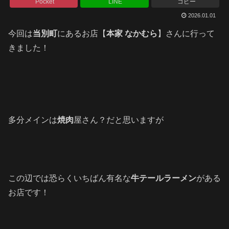
Pocket
LINE
コピー
2026.01.01
今回は
当別町
にあるお店【
本家 なかむら
】さんに行って
きました！
多分メインは
焼肉
屋さん？だと思いますが
この辺では恐らくいちばん有名な
牛テールラーメン
がある
お店です！