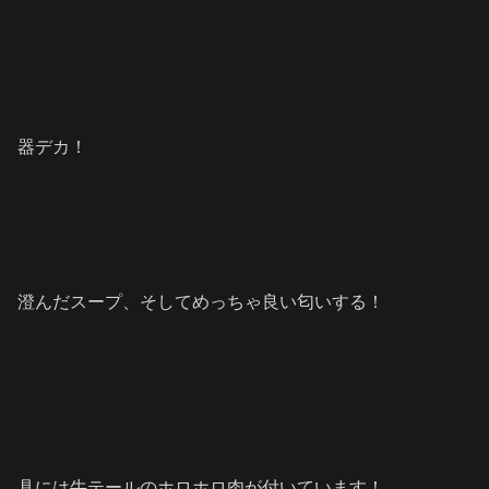
器デカ！
澄んだスープ、そしてめっちゃ良い匂いする！
具には牛テールのホロホロ肉が付いています！