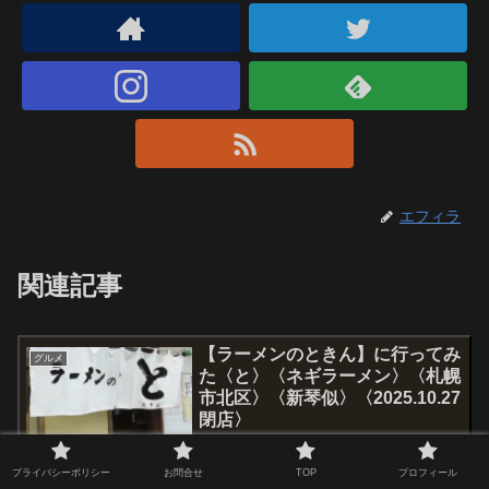
エフィラ
関連記事
【ラーメンのときん】に行ってみ
グルメ
た〈と〉〈ネギラーメン〉〈札幌
市北区〉〈新琴似〉〈2025.10.27
閉店〉
今回は北区にあるラーメン屋さん〈ラーメンのときん〉さんに行っ
プライバシーポリシー
お問合せ
TOP
プロフィール
てきました！ ここは以前伺った〈王将ラーメン〉さんの系列だと聞