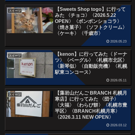
【Sweets Shop togo】に行って
スイーツ
みた 〈チョコ〉〈2026.5.22
OPEN〉〈ボンボンショコラ〉
〈焼き菓子〉〈ソフトクリーム〉
〈ケーキ〉〈千歳市〉
2026.05.23
【kenon】に行ってみた〈ドーナ
スイーツ
ツ〉〈ベーグル〉〈札幌市北区〉
〈新琴似〉〈自動販売機〉〈札幌
駅東コンコース〉
2026.05.11
【藻岩山だんご BRANCH 札幌月
スイーツ
寒店】に行ってみた 〈団子〉
〈大福〉〈わらび餅〉〈札幌市豊
平区〉〈BRANCH札幌月寒〉
〈2026.3.11 NEW OPEN〉
2026.03.12