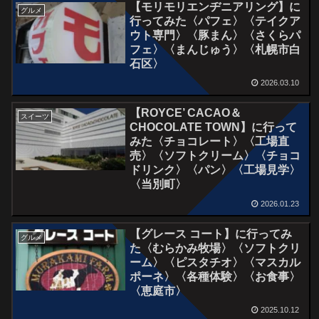
【モリモリエンヂニアリング】に
グルメ
行ってみた〈パフェ〉〈テイクア
ウト専門〉〈豚まん〉〈さくらパ
フェ〉〈まんじゅう〉〈札幌市白
石区〉
2026.03.10
【ROYCE’ CACAO＆
スイーツ
CHOCOLATE TOWN】に行って
みた〈チョコレート〉〈工場直
売〉〈ソフトクリーム〉〈チョコ
ドリンク〉〈パン〉〈工場見学〉
〈当別町〉
2026.01.23
【グレース コート】に行ってみ
グルメ
た〈むらかみ牧場〉〈ソフトクリ
ーム〉〈ピスタチオ〉〈マスカル
ポーネ〉〈各種体験〉〈お食事〉
〈恵庭市〉
2025.10.12