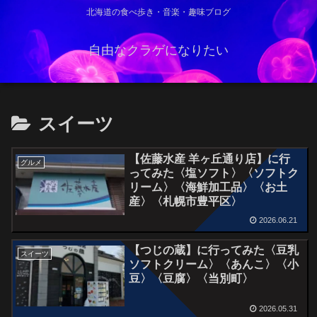
北海道の食べ歩き・音楽・趣味ブログ
自由なクラゲになりたい
スイーツ
【佐藤水産 羊ヶ丘通り店】に行
グルメ
ってみた〈塩ソフト〉〈ソフトク
リーム〉〈海鮮加工品〉〈お土
産〉〈札幌市豊平区〉
2026.06.21
【つじの蔵】に行ってみた〈豆乳
スイーツ
ソフトクリーム〉〈あんこ〉〈小
豆〉〈豆腐〉〈当別町〉
2026.05.31