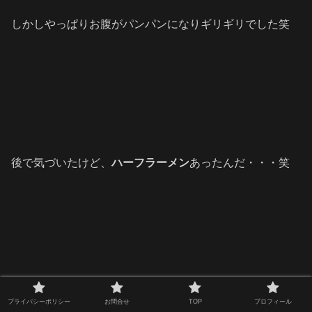
しかしやっぱりお腹がパンパンになりギリギリでした笑
後で気づいたけど、
ハーフラーメン
あったんだ・・・笑
次はラーメンだけ食べにも来たい！(でもハーフラーメン
プライバシーポリシー
お問合せ
TOP
プロフィール