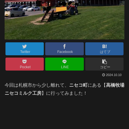
Twitter
Facebook
はてブ
Pocket
LINE
コピー
2024.10.10
今回は札幌市から少し離れて、
ニセコ町
にある【
高橋牧場
ニセコミルク工房
】に行ってみました！