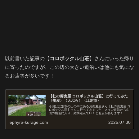
以前書いた記事の【
コロポックル山荘
】さんにいった帰り
に寄ったのですが、この辺の大きい道沿いは他にも気にな
るお店等が多いです！
【杜の蕎麦屋 コロポックル山荘】に行ってみた
〈蕎麦〉〈天ぷら〉〈江別市〉
今回は江別市の山の中にあるお蕎麦屋さん【杜の蕎麦屋 コ
ロポックル荘】さんに行ってきました！メイン道路から山
側の横道に入り、結構進んでいくとお店があります！...
ephyra-kurage.com
2025.07.30