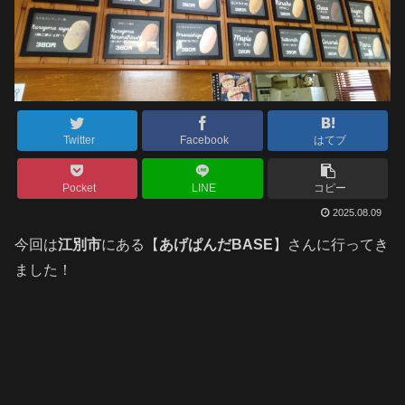
Twitter
Facebook
はてブ
Pocket
LINE
コピー
2025.08.09
今回は
江別市
にある【
あげぱんだBASE
】さんに行ってき
ました！