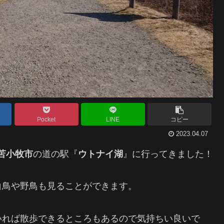
Pocket
LINE
コピー
2023.04.07
苫小牧市
の道の駅『
ウトナイ湖
』に行ってきました！
白鳥や野鳥も見ることができます。
いれば散歩できるところもあるので気持ちい良いで