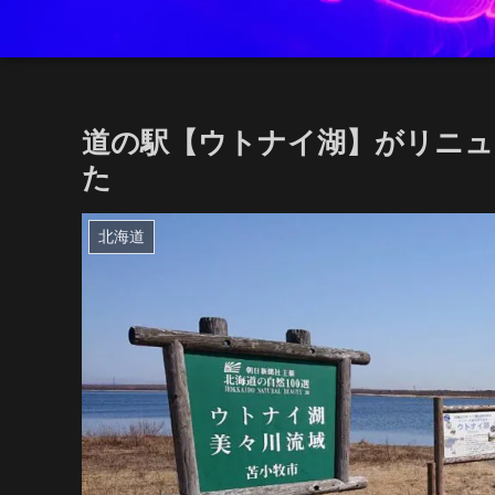
道の駅【ウトナイ湖】がリニ
た
北海道