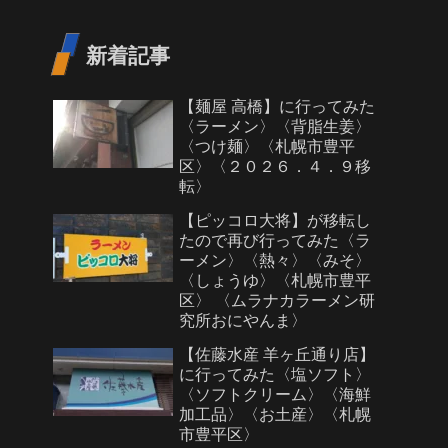
新着記事
【麺屋 高橋】に行ってみた
〈ラーメン〉〈背脂生姜〉
〈つけ麺〉〈札幌市豊平
区〉〈２０２６．４．９移
転〉
【ピッコロ大将】が移転し
たので再び行ってみた〈ラ
ーメン〉〈熱々〉〈みそ〉
〈しょうゆ〉〈札幌市豊平
区〉 〈ムラナカラーメン研
究所おにやんま〉
【佐藤水産 羊ヶ丘通り店】
に行ってみた〈塩ソフト〉
〈ソフトクリーム〉〈海鮮
加工品〉〈お土産〉〈札幌
市豊平区〉