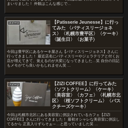
まいりました！ 外観はこんな感じで...
【Patisserie Jeunesse】に行っ
スイーツ
てみた 〈パティスリージョネ
ス〉〈札幌市豊平区〉〈ケーキ〉
〈誕生日〉〈お菓子〉
今回は豊平区にあるケーキ屋さん【パティスリージョネス】さんに
行ってきました！ 最近店名にパティスリーやジェラテリアと付くお
店が増えてきて、覚えるのが大変になってきました…笑 自分の日記
もメモがてら良いかもしれません笑 ...
【ZIZI COFFEE】に行ってみた
スイーツ
〈ソフトクリーム〉〈ケーキ〉
〈美容室〉〈カフェ〉〈札幌市北
区〉〈桜ソフトクリーム〉〈バス
クチーズケーキ〉
今回は札幌市北区にある美容室に併設されているカフェ【ZIZI
COFFEE】さんに行ってきました！ 最初オシャレな美容室に併設し
てるから 正直入りずらそぉ～…と思っていました笑 ...