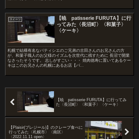
【暁 patisserie FURUTA】に行
スイーツ
ってみた〈長沼町〉〈和菓子〉
〈ケーキ〉
札幌で結構有名なパティシエのご兄弟の古田さんのお兄さんの方
が、和菓子職人のお父様のイズムを次世代に残すために 長沼で開業
なさったそうです。 志しがすごい・・・ 焼肉徳寿に置いてあるケー
キはこのお兄さんの札幌にあるお店【パ...
【暁 patisserie FURUTA】に行ってみ
た〈長沼町〉〈和菓子〉〈ケーキ〉
【Plaisir(プレジール)】のクレープ食べに
行ってみた〈札幌市〉〈南区〉
〈2022.11.11 open〉