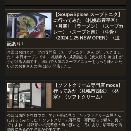
【Soup&Spices スープトニク】
グルメ
に行ってみた 〈札幌市豊平区〉
〈月寒〉〈ラーメン〉〈スープカ
レー〉〈スープと肉〉〈牛骨〉
〈2024.1.25 NEW OPEN〉〈追
記あり〉
今回はお肉とスープの専門店〈スープトニク〉さんに行ってきまし
た！ 本日オープンです！ 札幌市内に4店舗ある【炭火焼肉 羅山】が
手がける店舗です。 羅山で人気のスープメニューをもっと味わいた
いとのお客さんの声に応え開店した...
【ソフトクリーム専門店 moca】
スイーツ
行ってみた〈札幌市西区〉〈発
寒〉〈ソフトクリーム〉
今回は西区をウロウロしていた時に見つけたソフトクリーム屋さん
に行ってみました！ ソフトクリーム専門店…専門店って響き、良い
ですよね。 線路沿いの交差点の角っぽいところにあり、駐車場が店
舗裏にあるので注意が必要です！ ...